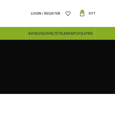
0
LOGIN / REGISTER
0
FT
KATALÓGUS
FELTÉTELEK
KAPCSOLATBA