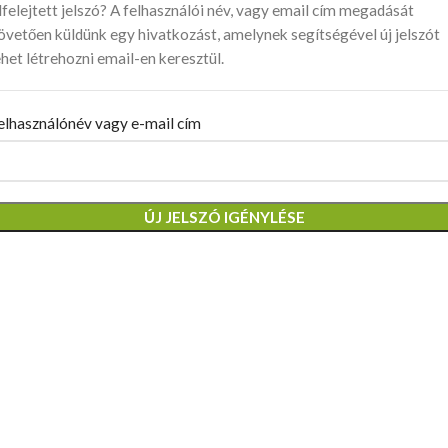
lfelejtett jelszó? A felhasználói név, vagy email cím megadását
övetően küldünk egy hivatkozást, amelynek segítségével új jelszót
ehet létrehozni email-en keresztül.
elhasználónév vagy e-mail cím
ÚJ JELSZÓ IGÉNYLÉSE