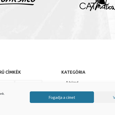
RŰ CÍMKÉK
KATEGÓRIA
A házad
 Számára
A Nők Számára
Bébi termékek
bs
CatMotion
Cuculo
unk.
Fogadja a címet
V
o
Growing Kit
Eredeti ajándékok
eknek
Háziállatok Számára
Házi állatok