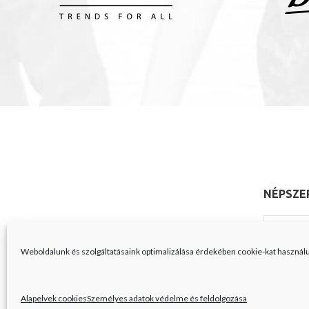
NÉPSZE
A Férfiak
BathBom
Weboldalunk és szolgáltatásaink optimalizálása érdekében cookie-kat használ
Domestic
Gyermek
Alapelvek cookies
Személyes adatok védelme és feldolgozása