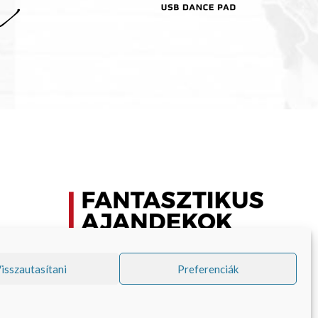
VISO TRADE s.r.o.
isszautasítani
Preferenciák
Pravdova 837
377 01 Jindřichův Hradec II
Republica Cehă