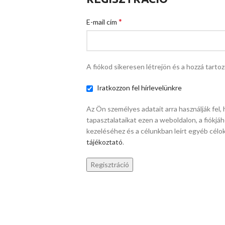
*
E-mail cím
A fiókod sikeresen létrejön és a hozzá tartoz
Iratkozzon fel hírlevelünkre
Az Ön személyes adatait arra használják fel
tapasztalataikat ezen a weboldalon, a fiókjá
kezeléséhez és a célunkban leírt egyéb cél
tájékoztató
.
Regisztráció