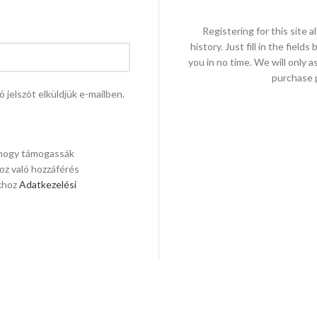
Registering for this site 
history. Just fill in the fiel
you in no time. We will only 
purchase p
ó jelszót elküldjük e-mailben.
, hogy támogassák
hoz való hozzáférés
okhoz
Adatkezelési