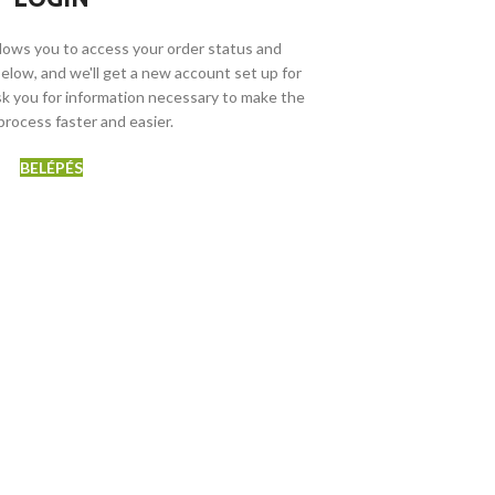
allows you to access your order status and
ds below, and we'll get a new account set up for
ask you for information necessary to make the
rocess faster and easier.
BELÉPÉS