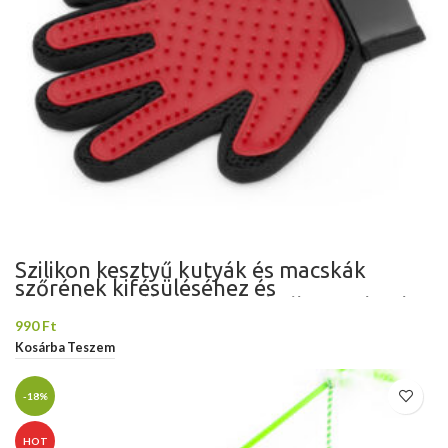
Szilikon kesztyű kutyák és macskák
szőrének kifésüléséhez és
masszírozásához, vörös, balkezeseknek,
Domestico
990
Ft
Kosárba Teszem
-18%
HOT