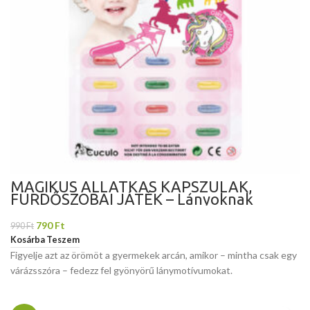
MÁGIKUS ÁLLATKÁS KAPSZULÁK,
FÜRDŐSZOBAI JÁTÉK – Lányoknak
790
Ft
990
Ft
Kosárba Teszem
Figyelje azt az örömöt a gyermekek arcán, amikor – mintha csak egy
várázsszóra – fedezz fel gyönyörű lánymotívumokat.