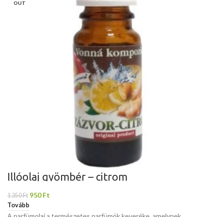
OUT
Illóolaj gyömbér – citrom
950
Ft
1 350
Ft
Tovább
A parfümolaj a természetes parfümök keveréke, amelynek