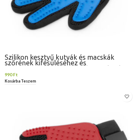
Szilikon kesztyű kutyák és macskák
szőrének kifésüléséhez és
masszírozásához, kék, balkezeseknek,
Domestico
990
Ft
Kosárba Teszem