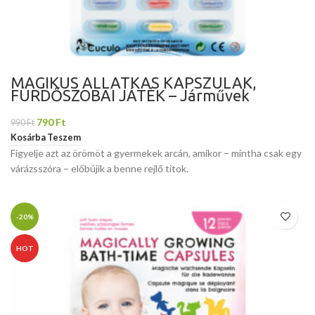
MÁGIKUS ÁLLATKÁS KAPSZULÁK,
FÜRDŐSZOBAI JÁTÉK – Járművek
790
Ft
990
Ft
Kosárba Teszem
Figyelje azt az örömöt a gyermekek arcán, amikor – mintha csak egy
várázsszóra – előbújik a benne rejlő titok.
-20%
HOT