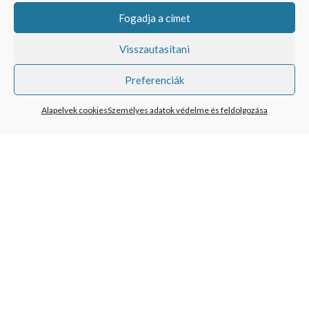
Fogadja a címet
VISO TRADE s.r.o.
Visszautasítani
Pravdova 837
377 01 Jindřichův Hradec II
Preferenciák
Republica Cehă
Alapelvek cookies
Személyes adatok védelme és feldolgozása
info@fantasztikusajandekok.hu
Alapelvek cookies (EU)
Személyes adatok védelme és feldolgozása
Feltételek
© 2026
Fantasztikus ajandekok
. All rights reserved