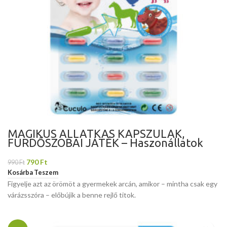
MÁGIKUS ÁLLATKÁS KAPSZULÁK,
FÜRDŐSZOBAI JÁTÉK – Haszonállatok
790
Ft
990
Ft
Kosárba Teszem
Figyelje azt az örömöt a gyermekek arcán, amikor – mintha csak egy
várázsszóra – előbújik a benne rejlő titok.