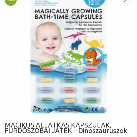
MÁGIKUS ÁLLATKÁS KAPSZULÁK,
FÜRDŐSZOBAI JÁTÉK – Dinoszauruszok