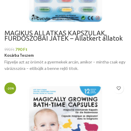
MÁGIKUS ÁLLATKÁS KAPSZULÁK,
FÜRDŐSZOBAI JÁTÉK – Állatkert állatok
790
Ft
990
Ft
Kosárba Teszem
Figyelje azt az örömöt a gyermekek arcán, amikor – mintha csak egy
várázsszóra – előbújik a benne rejlő titok.
-20%