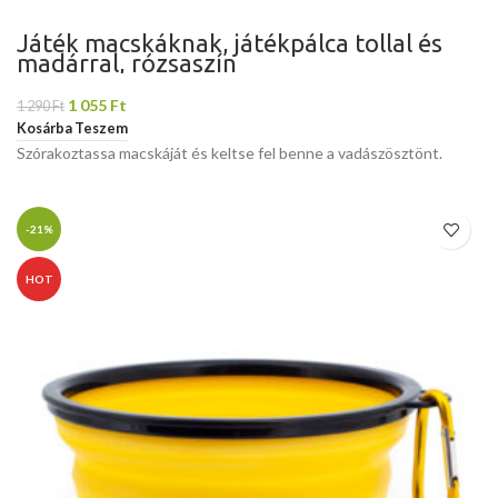
Játék macskáknak, játékpálca tollal és
madárral, rózsaszín
1 055
Ft
1 290
Ft
Kosárba Teszem
Szórakoztassa macskáját és keltse fel benne a vadászösztönt.
-21%
HOT