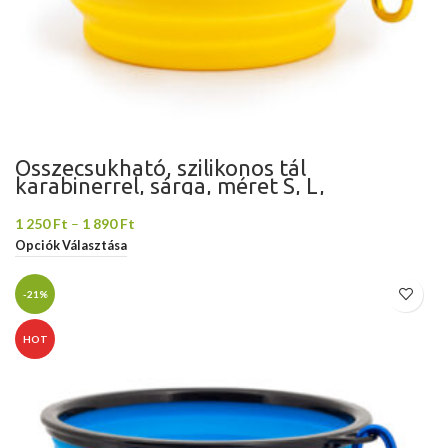
Összecsukható, szilikonos tál
karabinerrel, sárga, méret S, L,
Domestico
1 250
Ft
–
1 890
Ft
Opciók Választása
-21%
HOT