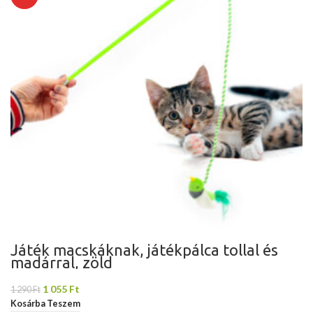
Játék macskáknak, játékpálca tollal és
madárral, zöld
1 055
Ft
1 290
Ft
Kosárba Teszem