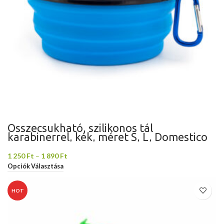
Összecsukható, szilikonos tál
karabinerrel, kék, méret S, L, Domestico
1 250
Ft
–
1 890
Ft
Opciók Választása
HOT