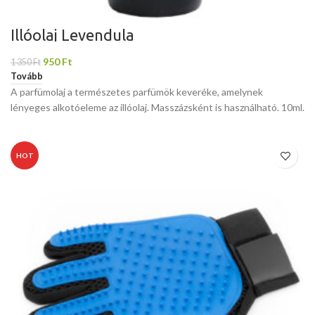
Illóolaj Levendula
950
Ft
1 350
Ft
Tovább
A parfümolaj a természetes parfümök keveréke, amelynek
lényeges alkotóeleme az illóolaj. Masszázsként is használható. 10ml.
HOT