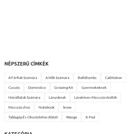
NÉPSZERŰ CÍMKÉK
A Férfiak Számára
A Nők Számára
BathBombs
CatMotion
Cuculo
Domestico
Growing Kit
Gyermekeknek
Háziállatok Számára
Lányoknak
Lávaköves Masszázskellék
Masszázshoz
Notebook
Snow
Táblagép És Okostelefon Alátét
Wange
X-Pad
KATEGÓRIA