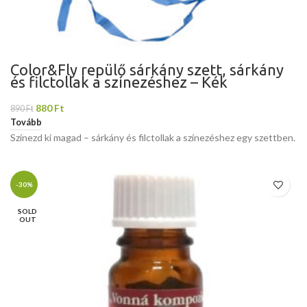
Color&Fly repülő sárkány szett, sárkány
és filctollak a színezéshez – Kék
880
Ft
890
Ft
Tovább
Színezd ki magad – sárkány és filctollak a színezéshez egy szettben.
-30%
SOLD
OUT