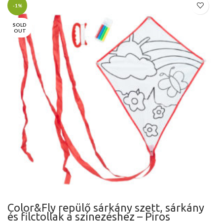
-1%
SOLD
OUT
Color&Fly repülő sárkány szett, sárkány
és filctollak a színezéshez – Piros