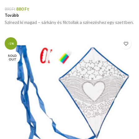
880
Ft
890
Ft
Tovább
Színezd ki magad – sárkány és filctollak a színezéshez egy szettben.
-1%
SOLD
OUT