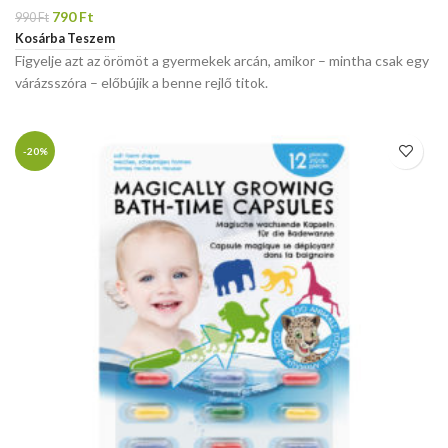
790
Ft
990
Ft
Kosárba Teszem
Figyelje azt az örömöt a gyermekek arcán, amikor – mintha csak egy
várázsszóra – előbújik a benne rejlő titok.
-20%