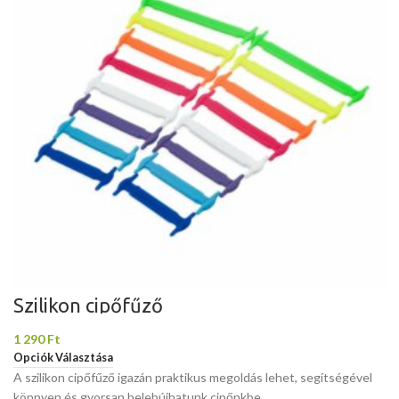
Szilikon cipőfűző
1 290
Ft
Opciók Választása
A szilikon cipőfűző igazán praktikus megoldás lehet, segítségével
könnyen és gyorsan belebújhatunk cipőnkbe.