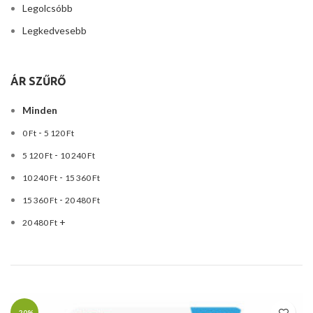
Legolcsóbb
Legkedvesebb
ÁR SZŰRŐ
Minden
-
0
Ft
5 120
Ft
-
5 120
Ft
10 240
Ft
-
10 240
Ft
15 360
Ft
-
15 360
Ft
20 480
Ft
+
20 480
Ft
-20%