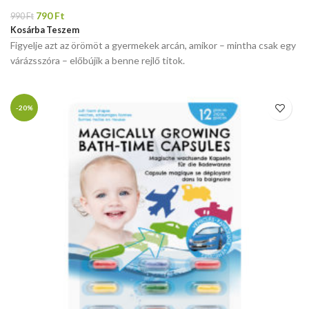
790
Ft
990
Ft
Kosárba Teszem
Figyelje azt az örömöt a gyermekek arcán, amikor – mintha csak egy
várázsszóra – előbújik a benne rejlő titok.
-20%