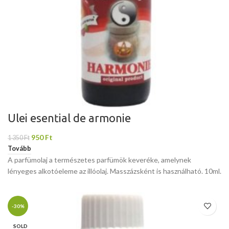
Ulei esențial de armonie
950
Ft
1 350
Ft
Tovább
A parfümolaj a természetes parfümök keveréke, amelynek
lényeges alkotóeleme az illóolaj. Masszázsként is használható. 10ml.
-30%
SOLD